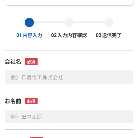
内容入力
入力内容確認
送信完了
01
02
03
会社名
必須
お名前
必須